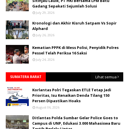
Sitinjau Lauik, PT HKI Bersama LPM Batu
Gadang Sepakati Sejumlah Solusi
July 29, 2026
Kronologi dan Akhir Kisruh Satpam Vs Sopir
Alphard
July 26, 2026
Kematian PPPK di Mess Polisi, Penyidik Polres
Pessel Telah Periksa 16 Saksi
July 24, 2026
SUMATERA BARAT
Lihat semua
Korlantas Polri Tegaskan ETLE Tetap Jadi
Prioritas, Isu Kenaikan Denda Tilang 150
Persen Dipastikan Hoaks
August 06, 2026
Ditlantas Polda Sumbar Gelar Police Goes to
Campus di UNP, Edukasi 3.000 Mahasiswa Baru
Tertib Berlalu Lintas