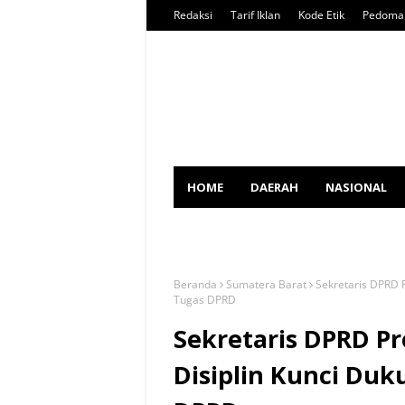
Redaksi
Tarif Iklan
Kode Etik
Pedoman
HOME
DAERAH
NASIONAL
SPORT
Beranda
Sumatera Barat
Sekretaris DPRD P
Tugas DPRD
Sekretaris DPRD Pr
Disiplin Kunci Duk