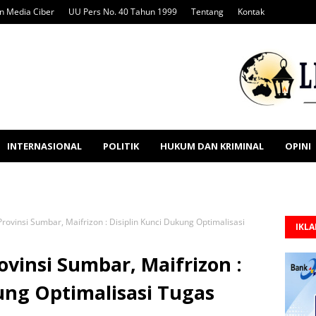
 Media Ciber
UU Pers No. 40 Tahun 1999
Tentang
Kontak
INTERNASIONAL
POLITIK
HUKUM DAN KRIMINAL
OPINI
rovinsi Sumbar, Maifrizon : Disiplin Kunci Dukung Optimalisasi
IKL
ovinsi Sumbar, Maifrizon :
ung Optimalisasi Tugas