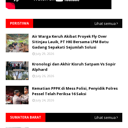
PERISTIWA
Lihat semua
Air Warga Keruh Akibat Proyek Fly Over
Sitinjau Lauik, PT HKI Bersama LPM Batu
Gadang Sepakati Sejumlah Solusi
July 29, 2026
Kronologi dan Akhir Kisruh Satpam Vs Sopir
Alphard
July 26, 2026
Kematian PPPK di Mess Polisi, Penyidik Polres
Pessel Telah Periksa 16 Saksi
July 24, 2026
SUMATERA BARAT
Lihat semua