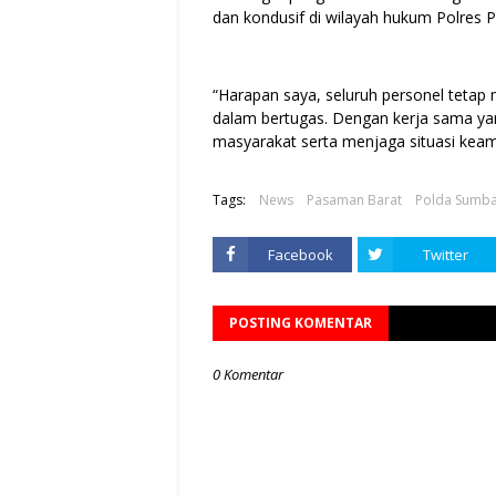
dan kondusif di wilayah hukum Polres 
“Harapan saya, seluruh personel tetap
dalam bertugas. Dengan kerja sama yan
masyarakat serta menjaga situasi keama
Tags:
News
Pasaman Barat
Polda Sumb
Facebook
Twitter
POSTING KOMENTAR
0 Komentar