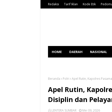
Redaksi
Tarif Iklan
Kode Etik
Pedoma
HOME
DAERAH
NASIONAL
SPORT
Beranda
Polri
Apel Rutin, Kapolres Pasam
Apel Rutin, Kapol
Disiplin dan Pela
LENTERA SUMBAR
Mei 09, 2026