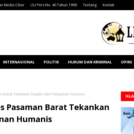
n Media Ciber
UU Pers No. 40 Tahun 1999
Tentang
Kontak
INTERNASIONAL
POLITIK
HUKUM DAN KRIMINAL
OPINI
an Barat Tekankan Disiplin dan Pelayanan Humanis
IKL
res Pasaman Barat Tekankan
yanan Humanis