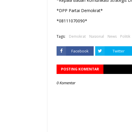
*Kepala Badan Komunikasi Strategis D
*DPP Partai Demokrat*
*08111070090*
Tags:
Demokrat
Nasional
News
Politik
Facebook
Twitter
POSTING KOMENTAR
0 Komentar