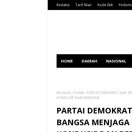
Redaksi
Tarif Iklan
Kode Etik
Pedoma
HOME
DAERAH
NASIONAL
SPORT
Beranda
Politik
PARTAI DEMOKRAT AJAK S
KONDUSIF DAN BERADAB
PARTAI DEMOKRAT
BANGSA MENJAGA 