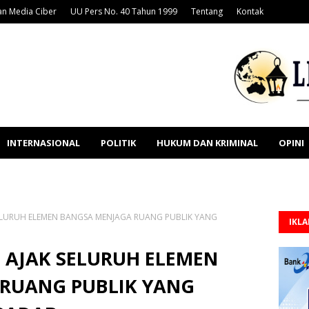
n Media Ciber
UU Pers No. 40 Tahun 1999
Tentang
Kontak
INTERNASIONAL
POLITIK
HUKUM DAN KRIMINAL
OPINI
ELURUH ELEMEN BANGSA MENJAGA RUANG PUBLIK YANG
IKL
 AJAK SELURUH ELEMEN
RUANG PUBLIK YANG