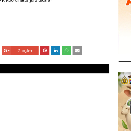
PP/Koordinator Juru Bicara*
Google+