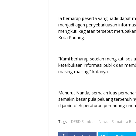
Ia berharap peserta yang hadir dapat
menjadi agen penyebarluasan informasi
mengikuti kegiatan tersebut merupakan
Kota Padang.
“Kami berharap setelah mengikuti sosi
keterbukaan informasi publik dan memb
masing-masing,” katanya.
Menurut Nanda, semakin luas pemahama
semakin besar pula peluang terpenuhi
dijamin oleh peraturan perundang-unda
Tags:
DPRD Sumbar
News
Sumatera Bar