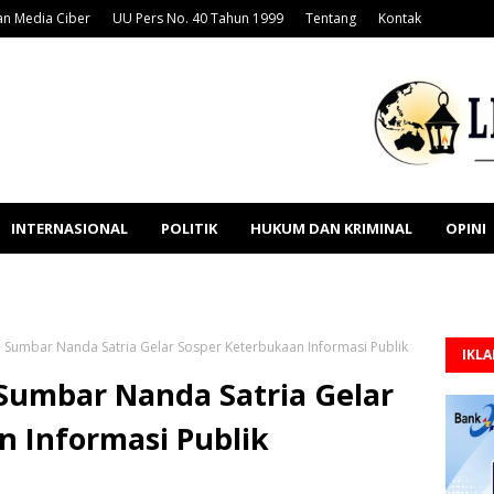
n Media Ciber
UU Pers No. 40 Tahun 1999
Tentang
Kontak
INTERNASIONAL
POLITIK
HUKUM DAN KRIMINAL
OPINI
 Sumbar Nanda Satria Gelar Sosper Keterbukaan Informasi Publik
IKL
Sumbar Nanda Satria Gelar
n Informasi Publik