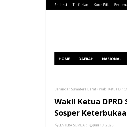
Redaksi
Tarif Iklan
Kode Etik
Pedoma
HOME
DAERAH
NASIONAL
SPORT
Beranda
Sumatera Barat
Wakil Ketua DPRD
Wakil Ketua DPRD 
Sosper Keterbukaa
LENTERA SUMBAR
Juni 13, 2026