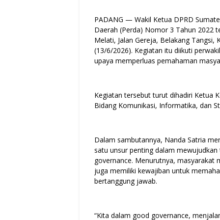
PADANG — Wakil Ketua DPRD Sumatera 
Daerah (Perda) Nomor 3 Tahun 2022 te
Melati, Jalan Gereja, Belakang Tangsi
(13/6/2026). Kegiatan itu diikuti perw
upaya memperluas pemahaman masyarak
Kegiatan tersebut turut dihadiri Ketua
Bidang Komunikasi, Informatika, dan Sta
Dalam sambutannya, Nanda Satria men
satu unsur penting dalam mewujudkan t
governance. Menurutnya, masyarakat m
juga memiliki kewajiban untuk memaha
bertanggung jawab.
“Kita dalam good governance, menjalan