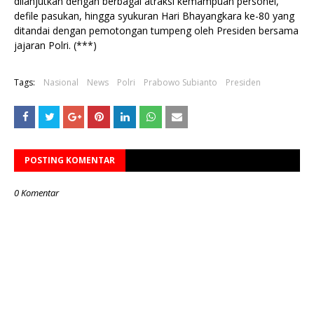
dilanjutkan dengan berbagai atraksi kemampuan personel,
defile pasukan, hingga syukuran Hari Bhayangkara ke-80 yang
ditandai dengan pemotongan tumpeng oleh Presiden bersama
jajaran Polri. (***)
Tags:
Nasional
News
Polri
Prabowo Subianto
Presiden
POSTING KOMENTAR
0 Komentar