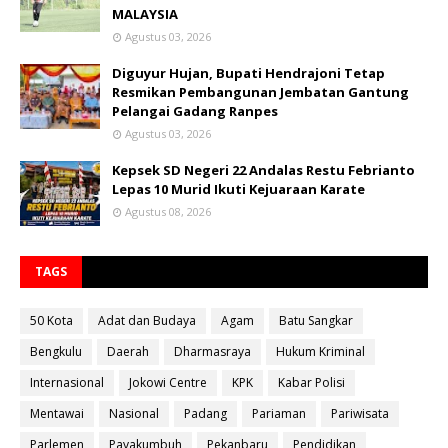
MALAYSIA
Agustus 03, 2026
Diguyur Hujan, Bupati Hendrajoni Tetap
Resmikan Pembangunan Jembatan Gantung
Pelangai Gadang Ranpes
Agustus 03, 2026
Kepsek SD Negeri 22 Andalas Restu Febrianto
Lepas 10 Murid Ikuti Kejuaraan Karate
Agustus 08, 2026
TAGS
50 Kota
Adat dan Budaya
Agam
Batu Sangkar
Bengkulu
Daerah
Dharmasraya
Hukum Kriminal
Internasional
Jokowi Centre
KPK
Kabar Polisi
Mentawai
Nasional
Padang
Pariaman
Pariwisata
Parlemen
Payakumbuh
Pekanbaru
Pendidikan