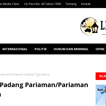
n Media Ciber
UU Pers No. 40 Tahun 1999
Tentang
Kontak
INTERNASIONAL
POLITIK
HUKUM DAN KRIMINAL
OPINI
ariaman/Pariaman Usulkan Tiga Nama
IKL
I Padang Pariaman/Pariaman
a