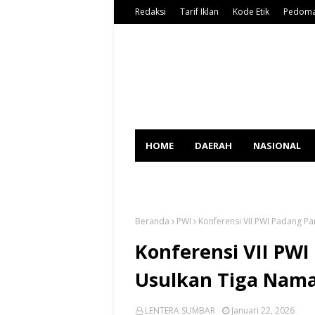
Redaksi
Tarif Iklan
Kode Etik
Pedoma
HOME
DAERAH
NASIONAL
SPORT
Beranda
PWI
Konferensi VII PWI Padang P
Konferensi VII PW
Usulkan Tiga Nam
LENTERA SUMBAR
Januari 22, 2026