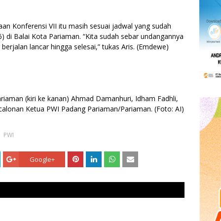
an Konferensi VII itu masih sesuai jadwal yang sudah
6) di Balai Kota Pariaman. “Kita sudah sebar undangannya
rjalan lancar hingga selesai,” tukas Aris. (Emdewe)
iaman (kiri ke kanan) Ahmad Damanhuri, Idham Fadhli,
calonan Ketua PWI Padang Pariaman/Pariaman. (Foto: AI)
PWI
Google+