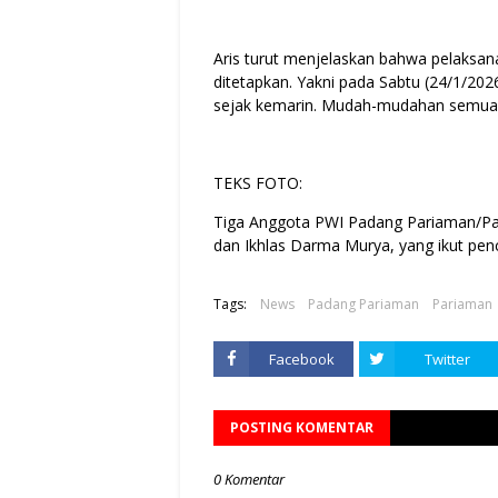
Aris turut menjelaskan bahwa pelaksana
ditetapkan. Yakni pada Sabtu (24/1/202
sejak kemarin. Mudah-mudahan semua be
TEKS FOTO:
Tiga Anggota PWI Padang Pariaman/Par
dan Ikhlas Darma Murya, yang ikut pen
Tags:
News
Padang Pariaman
Pariaman
Facebook
Twitter
POSTING KOMENTAR
0 Komentar