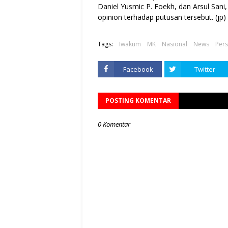
Daniel Yusmic P. Foekh, dan Arsul San
opinion terhadap putusan tersebut. (jp)
Tags:
Iwakum
MK
Nasional
News
Pers
Facebook
Twitter
POSTING KOMENTAR
0 Komentar