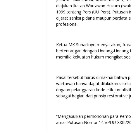
diajukan Ikatan Wartawan Hukum (Iwa
1999 tentang Pers (UU Pers). Putusan 
dijerat sanksi pidana maupun perdata at
profesional.
Ketua MK Suhartoyo menyatakan, frasa
bertentangan dengan Undang-Undang D
memiliki kekuatan hukum mengikat seca
Pasal tersebut harus dimaknai bahwa p
wartawan hanya dapat dilakukan setela
dugaan pelanggaran kode etik jurnalis
sebagai bagian dari prinsip restorative j
“Mengabulkan permohonan para Pemoh
amar Putusan Nomor 145/PUU-XXIII/2025