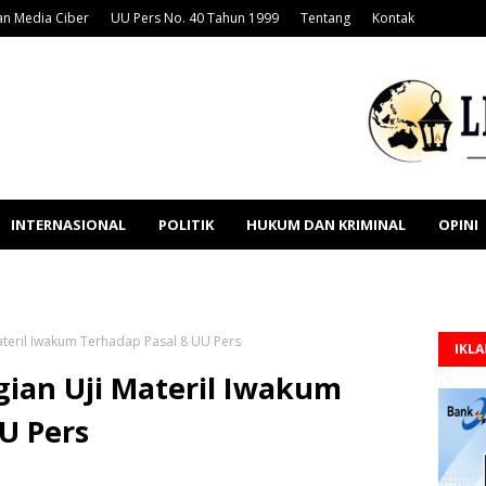
n Media Ciber
UU Pers No. 40 Tahun 1999
Tentang
Kontak
INTERNASIONAL
POLITIK
HUKUM DAN KRIMINAL
OPINI
teril Iwakum Terhadap Pasal 8 UU Pers
IKL
ian Uji Materil Iwakum
U Pers