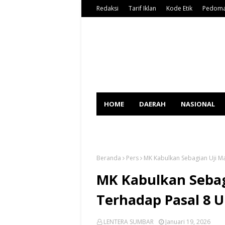
Redaksi
Tarif Iklan
Kode Etik
Pedoma
HOME
DAERAH
NASIONAL
SPORT
Beranda
Pers
MK Kabulkan Sebagian Uji Ma
MK Kabulkan Sebag
Terhadap Pasal 8 U
LENTERA SUMBAR
Januari 19, 2026