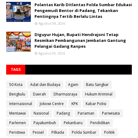
Polantas Karib Ditlantas Polda Sumbar Edukasi
Pengemudi Bentor di Padang, Tekankan
Pentingnya Tertib Berlalu Lintas
Agustus 04, 2026
Diguyur Hujan, Bupati Hendrajoni Tetap
Resmikan Pembangunan Jembatan Gantung
Pelangai Gadang Ranpes
Agustus 03, 2026
TAGS
50 Kota
Adat dan Budaya
Agam
Batu Sangkar
Bengkulu
Daerah
Dharmasraya
Hukum Kriminal
Internasional
Jokowi Centre
KPK
Kabar Polisi
Mentawai
Nasional
Padang
Pariaman
Pariwisata
Parlemen
Payakumbuh
Pekanbaru
Pendidikan
Peristiwa
Pessel
Pilkada
Polda Sumbar
Politik