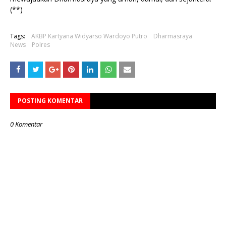
(**)
Tags:
AKBP Kartyana Widyarso Wardoyo Putro
Dharmasraya
News
Polres
POSTING KOMENTAR
0 Komentar