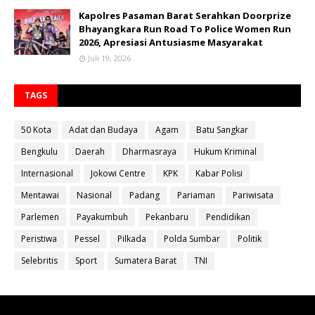
Kapolres Pasaman Barat Serahkan Doorprize
Bhayangkara Run Road To Police Women Run
2026, Apresiasi Antusiasme Masyarakat
Juli 19, 2026
TAGS
50 Kota
Adat dan Budaya
Agam
Batu Sangkar
Bengkulu
Daerah
Dharmasraya
Hukum Kriminal
Internasional
Jokowi Centre
KPK
Kabar Polisi
Mentawai
Nasional
Padang
Pariaman
Pariwisata
Parlemen
Payakumbuh
Pekanbaru
Pendidikan
Peristiwa
Pessel
Pilkada
Polda Sumbar
Politik
Selebritis
Sport
Sumatera Barat
TNI