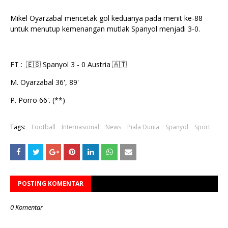
Mikel Oyarzabal mencetak gol keduanya pada menit ke-88
untuk menutup kemenangan mutlak Spanyol menjadi 3-0.
FT : 🇪🇸 Spanyol 3 - 0 Austria 🇦🇹
M. Oyarzabal 36', 89'
P. Porro 66'. (**)
Tags:
Football
Internasional
News
Piala Dunia
Spanyol
Sport
POSTING KOMENTAR
0 Komentar